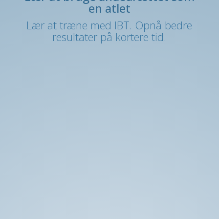
en atlet
Lær at træne med IBT. Opnå bedre
resultater på kortere tid.
Undervisning og træning af atleter, der
ønsker at slå deres egne personlige rekorder
Læs mere her