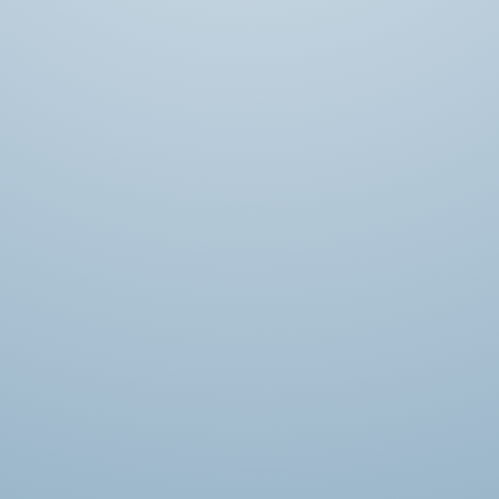
Forhøjet blodtryk ? Træn så lidt som 20 min
pr. dag - og smid blodtryksmedicinen
Læs mere her