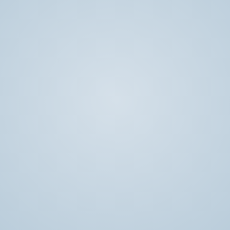
Rådgivning og undervisning af personer
med lungesygdom og/eller muskelsvind
Læs mere her