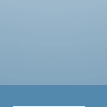
Intro til Ilt-boosting teknik - (IBT) og
blodtryks-manipulation
Læs mere her