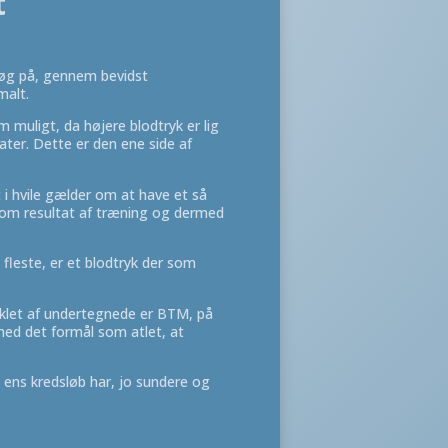
t
øg på, gennem bevidst
malt.
 muligt, da højere blodtryk er lig
ter. Dette er den ene side af
 i hvile gælder om at have et så
som resultat af træning og dermed
 fleste, er et blodtryk der som
klet af undertegnede er BTM, på
d det formål som atlet, at
ens kredsløb har, jo sundere og