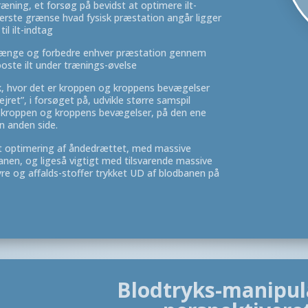
træning, et forsøg på bevidst at optimere ilt-
erste grænse hvad fysisk præstation angår ligger
il ilt-indtag
orlænge og forbedre enhver præstation gennem
booste ilt under trænings-øvelse
k, hvor det er kroppen og kroppens bevægelser
jret”, i forsøget på, udvikle større samspil
 kroppen og kroppens bevægelser, på den ene
n anden side.
lt optimering af åndedrættet, med massive
anen, og ligeså vigtigt med tilsvarende massive
e og affalds-stoffer trykket UD af blodbanen på
Blodtryks-manipul