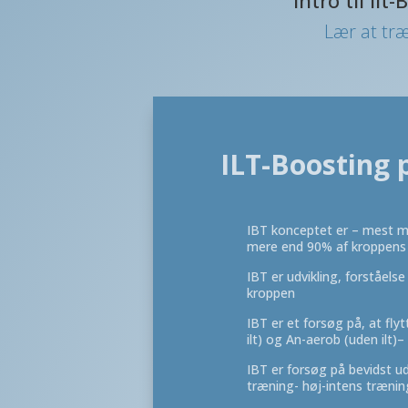
Lær at tr
ILT-Boosting 
IBT konceptet er – mest mu
mere end 90% af kroppens 
IBT er udvikling, forståelse 
kroppen
IBT er et forsøg på, at fl
ilt) og An-aerob (uden ilt)
IBT er forsøg på bevidst udv
træning- høj-intens trænin