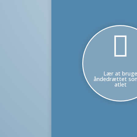

Lær at brug
åndedrættet so
atlet