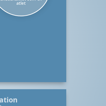
atlet
ation