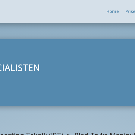
Home
Pris
IALISTEN
t-Boosting-Teknik (IBT)
Blod-Tryks-Manipu