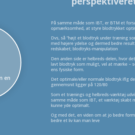
perspektivere
På samme måde som IBT, er BTM et fors
opmærksomhed, at styre blodtrykket opti
Dvs, så ”højt et blodtryk under træning som
med højere ydelse og dermed bedre resulta
redskabet; blodtryks-manipulation
Den anden side er helbreds-delen, hvor det
lavt blodtryk som muligt, vel at mærke – 
ens fysiske form.
e
m en
Det optimale/eller normale blodtryk iflg de
gennemsnit ligger på 120/80
Som et trænings og helbreds-værktøj udvi
samme måde som IBT, et værktøj skabt me
kunne yde optimalt.
Og med det, en viden om at jo bedre form 
bedre et liv kan man leve