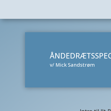
ÅNDEDRÆTSSPEC
v/ Mick Sandstrøm
Intro til Il