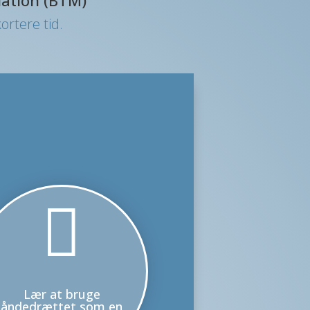
rtere tid.

Lær at bruge
åndedrættet som en