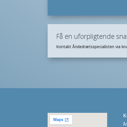
Få en uforpligtende sna
Kontakt Åndedrætsspecialisten via kna
K
Ån