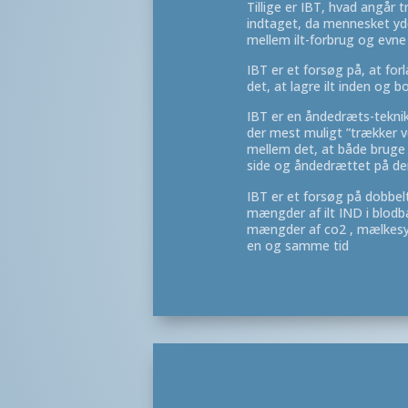
Tillige er IBT, hvad angår 
indtaget, da mennesket yd
mellem ilt-forbrug og evne t
IBT er et forsøg på, at f
det, at lagre ilt inden og 
IBT er en åndedræts-tekni
der mest muligt ”trækker ve
mellem det, at både bruge
side og åndedrættet på de
IBT er et forsøg på dobbe
mængder af ilt IND i blodb
mængder af co2 , mælkesyr
en og samme tid