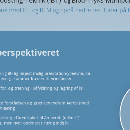
Og
æne med IBT og BTM og opnå bedre resultater på ko
perspektiveret
lig ilt- lig højest mulig præstation/ydeevne, da
energi kommer fra den ilt vi indånder
for, og træning i påfyldning og lagring af ilt i
ytte forståelsen og grænsen mellem Aerob (med
– træning
ikling af kredsløbet til An-aerob (uden ilt)
g, men hvor optimeret iltning indgår.