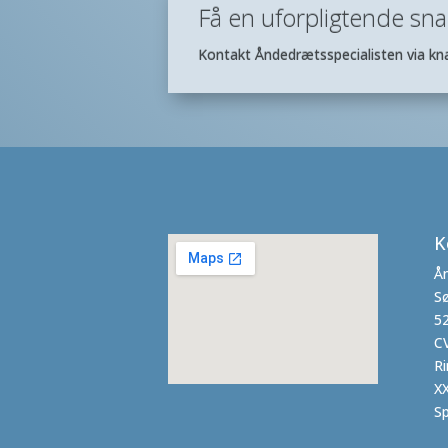
Få en uforpligtende sna
Kontakt Åndedrætsspecialisten via kna
K
Ån
S
5
C
Ri
XX
S