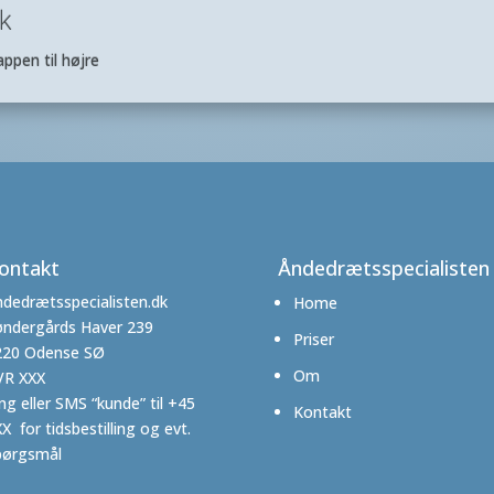
k
ppen til højre
ontakt
Åndedrætsspecialisten
dedrætsspecialisten.dk
Home
øndergårds Haver 239
Priser
220 Odense SØ
Om
VR XXX
ng eller SMS “kunde” til +45
Kontakt
X for tidsbestilling og evt.
pørgsmål