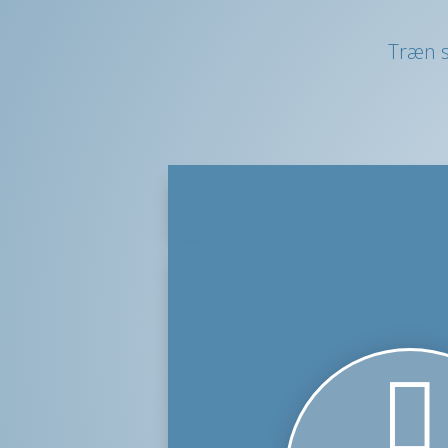
Træn s
