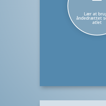
Lær at bru
åndedrættet 
atlet