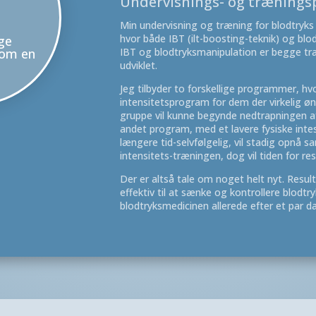
Undervisnings- og træning
Min undervisning og træning for blodtryks
hvor både IBT (ilt-boosting-teknik) og blo
ge
IBT og blodtryksmanipulation er begge tr
som en
udviklet.
Jeg tilbyder to forskellige programmer, hv
intensitetsprogram for dem der virkelig øn
gruppe vil kunne begynde nedtrapningen af
andet program, med et lavere fysiske inte
længere tid-selvfølgelig, vil stadig opnå 
intensitets-træningen, dog vil tiden for re
Der er altså tale om noget helt nyt. Resul
effektiv til at sænke og kontrollere blodt
blodtryksmedicinen allerede efter et par d