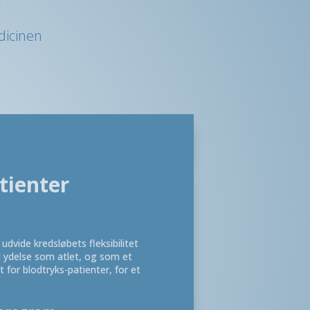
?
dicinen
atienter
udvide kredsløbets fleksibilitet
l ydelse som atlet, og som et
t for blodtryks-patienter, for et