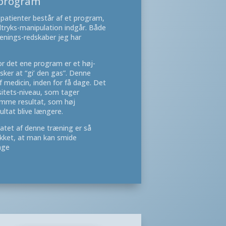
sprogram
 patienter består af et program,
dtryks-manipulation indgår. Både
ænings-redskaber jeg har
or det ene program er et høj-
sker at “gi’ den gas”. Denne
 medicin, inden for få dage. Det
sitets-niveau, som tager
samme resultat, som høj
sultat blive længere.
tatet af denne træning er så
rykket, at man kan smide
age